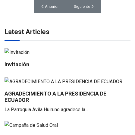
Artículo anterior: Relastrado de la comunidad Avila Vi
Artículo siguiente: Socialización d
Anterior
Siguiente
Latest Articles
Invitación
AGRADECIMIENTO A LA PRESIDENCIA DE
ECUADOR
La Parroquia Ávila Huiruno agradece la...