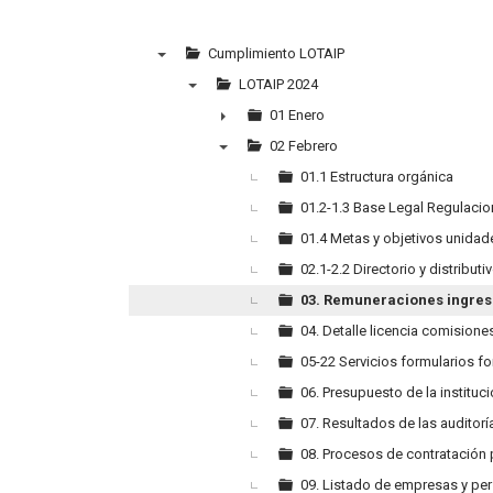
Cumplimiento LOTAIP
▼
LOTAIP 2024
▼
01 Enero
►
02 Febrero
▼
01.1 Estructura orgánica
01.2-1.3 Base Legal Regulaci
01.4 Metas y objetivos unidad
02.1-2.2 Directorio y distribut
03. Remuneraciones ingres
04. Detalle licencia comisione
05-22 Servicios formularios f
06. Presupuesto de la instituc
07. Resultados de las auditor
08. Procesos de contratación 
09. Listado de empresas y pe