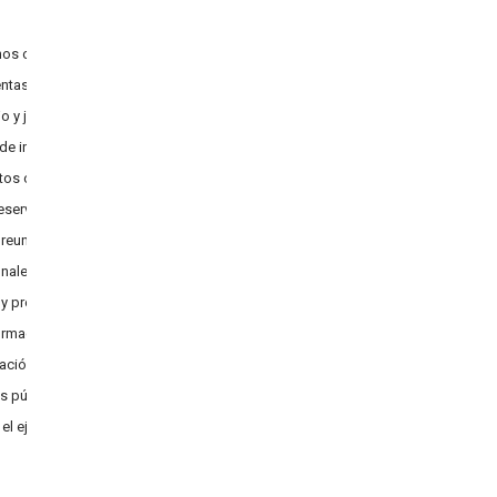
nos o internos
entas
o y justificativos de movilización
de información publica
atos colectivos vigentes y reformas
reservada
y reuniones de autoridades
nales e internacionales
s y protocolares
formación frecuente y complementaria
mación grupo específico
as públicas con acciones afirmativas
 el ejercicio de derechos ODS