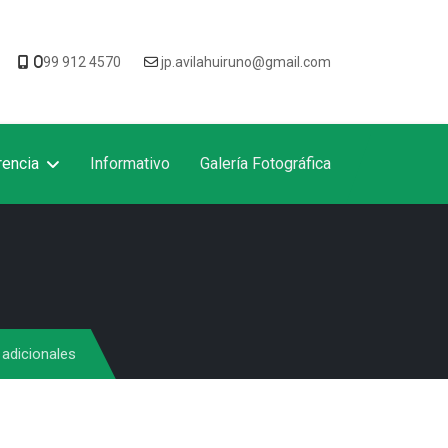
0
99 912 4570
jp.avilahuiruno@gmail.com
rencia
Informativo
Galería Fotográfica
adicionales