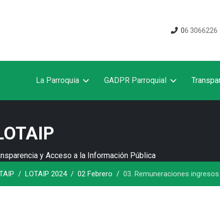
0
6 3066226
La Parroquia
GADPR Parroquial
Transpa
 LOTAIP
ansparencia y Acceso a la Información Pública
TAIP
LOTAIP 2024
02 Febrero
03. Remuneraciones ingresos 