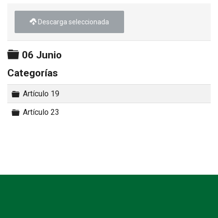
►
Descarga seleccionada
Carpeta
06 Junio
Categorías
Carpeta
Artículo 19
Carpeta
Artículo 23