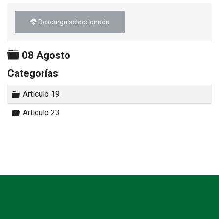
►
Descarga seleccionada
Carpeta
08 Agosto
Categorías
Carpeta
Artículo 19
Carpeta
Artículo 23