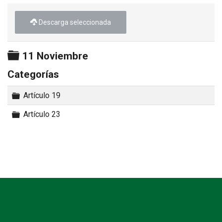
►
Descarga seleccionada
Carpeta
11 Noviembre
Categorías
Carpeta
Artículo 19
Carpeta
Artículo 23