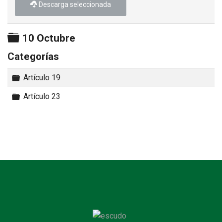
Descarga seleccionada
Carpeta
10 Octubre
Categorías
Carpeta
Artículo 19
Carpeta
Artículo 23