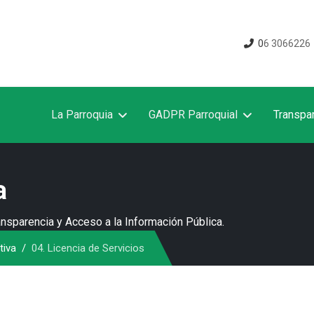
0
6 3066226
La Parroquia
GADPR Parroquial
Transpa
a
nsparencia y Acceso a la Información Pública.
tiva
04. Licencia de Servicios