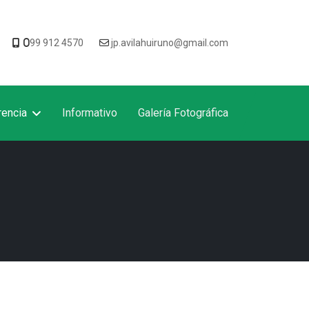
0
99 912 4570
jp.avilahuiruno@gmail.com
rencia
Informativo
Galería Fotográfica